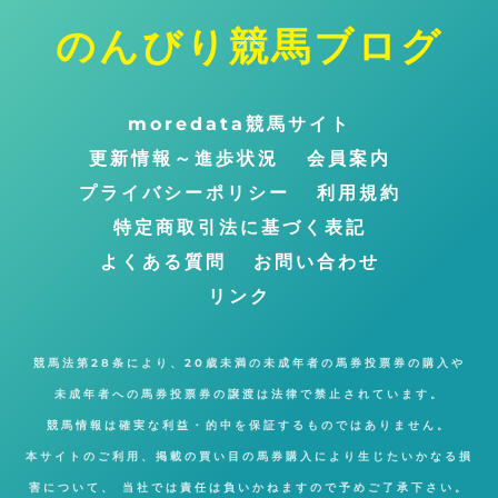
のんびり競馬ブログ
ト
ッ
プ
moredata競馬サイト
に
更新情報～進歩状況
会員案内
戻
プライバシーポリシー
利用規約
る
特定商取引法に基づく表記
よくある質問
お問い合わせ
リンク
競馬法第28条により、20歳未満の未成年者の馬券投票券の購入や
未成年者への馬券投票券の譲渡は法律で禁止されています。
競馬情報は確実な利益・的中を保証するものではありません。
本サイトのご利用、掲載の買い目の馬券購入により生じたいかなる損
害について、 当社では責任は負いかねますので予めご了承下さい。