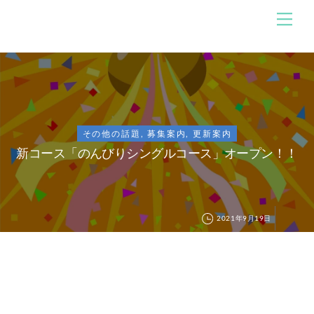
Skip
メ
のんびり競馬ブログ
ニ
to
ュ
content
ー
その他の話題
,
募集案内
,
更新案内
新コース「のんびりシングルコース」オープン！！
2021年9月19日