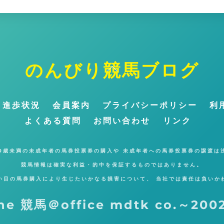
のんびり競馬ブログ
ト
ッ
プ
～進歩状況
会員案内
プライバシーポリシー
利
に
よくある質問
お問い合わせ
リンク
戻
る
20歳未満の未成年者の馬券投票券の購入や 未成年者への馬券投票券の譲渡は
競馬情報は確実な利益・的中を保証するものではありません。
い目の馬券購入により生じたいかなる損害について、 当社では責任は負いか
ne 競馬＠office mdtk co.～2002