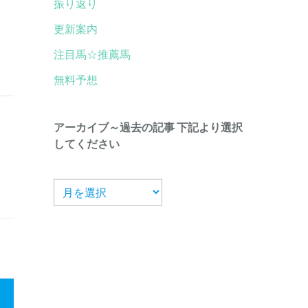
振り返り
更新案内
注目馬☆推薦馬
無料予想
アーカイブ～過去の記事 下記より選択
してください
ア
ー
カ
イ
ブ