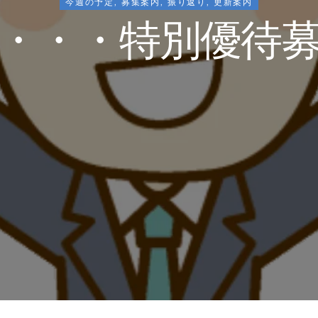
今週の予定
,
募集案内
,
振り返り
,
更新案内
・・・特別優待