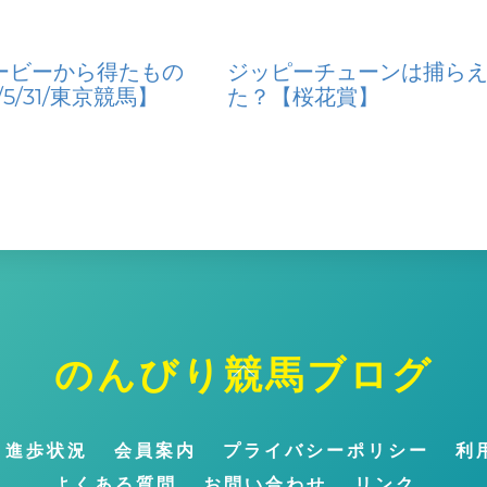
ービーから得たもの
ジッピーチューンは捕ら
/5/31/東京競馬】
た？【桜花賞】
のんびり競馬ブログ
ト
ッ
プ
～進歩状況
会員案内
プライバシーポリシー
利
に
よくある質問
お問い合わせ
リンク