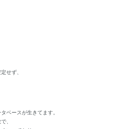
安定せず、
。
ータベースが生きてます。
数で、