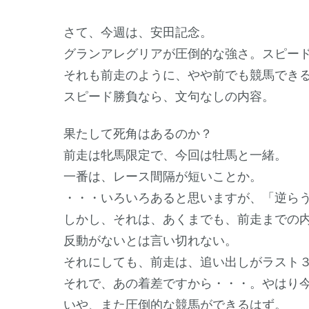
さて、今週は、安田記念。
グランアレグリアが圧倒的な強さ。スピー
それも前走のように、やや前でも競馬でき
スピード勝負なら、文句なしの内容。
果たして死角はあるのか？
前走は牝馬限定で、今回は牡馬と一緒。
一番は、レース間隔が短いことか。
・・・いろいろあると思いますが、「逆ら
しかし、それは、あくまでも、前走までの
反動がないとは言い切れない。
それにしても、前走は、追い出しがラスト
それで、あの着差ですから・・・。やはり
いや、また圧倒的な競馬ができるはず。