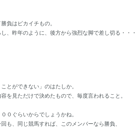
ド勝負はピカイチもの。
るし、昨年のように、後方から強烈な脚で差し切る・・
うことができない」のはたしか。
内容を見ただけで決めたもので、毎度言われること。
３００ぐらいからでしょうかね。
今回も、同じ競馬すれば、このメンバーなら勝負、