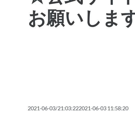
お願いしま
2021-06-03/21:03:222021-06-03 11:58:20