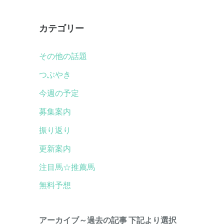
カテゴリー
・
その他の話題
つぶやき
今週の予定
募集案内
振り返り
更新案内
注目馬☆推薦馬
無料予想
アーカイブ～過去の記事 下記より選択