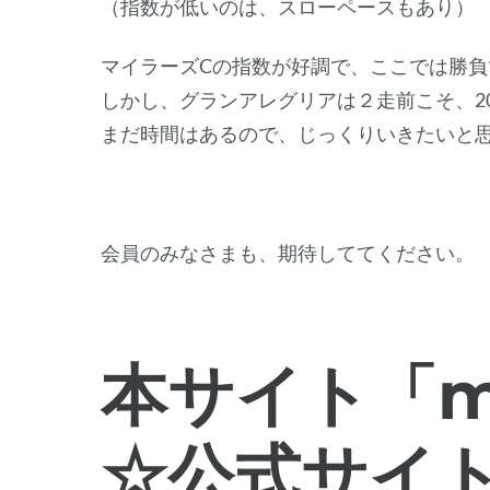
（指数が低いのは、スローペースもあり）
マイラーズCの指数が好調で、ここでは勝
しかし、グランアレグリアは２走前こそ、2
まだ時間はあるので、じっくりいきたいと
会員のみなさまも、期待しててください。
本サイト「mo
☆公式サイ