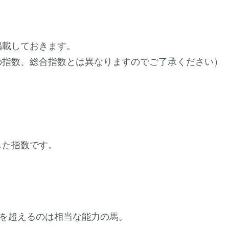
掲載しておきます。
の指数、総合指数とは異なりますのでご了承ください）
した指数です。
」を超えるのは相当な能力の馬。