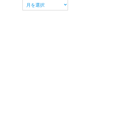
ア
ー
カ
イ
ブ