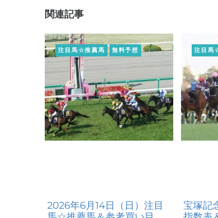
関連記事
注目馬☆推薦馬
無料予想
注目馬
2026年6月14日（日）注目
宝塚記念
馬☆推薦馬＆参考買い目
指数表