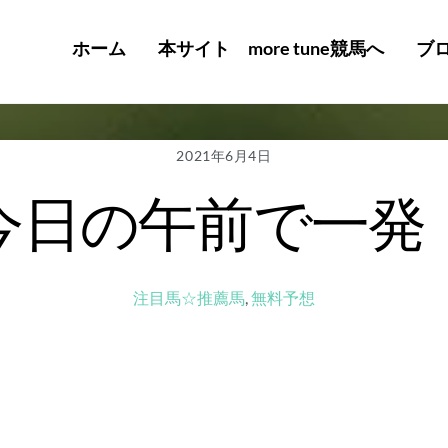
ホーム
本サイト more tune競馬へ
ブ
2021年6月4日
今日の午前で一発
注目馬☆推薦馬
,
無料予想