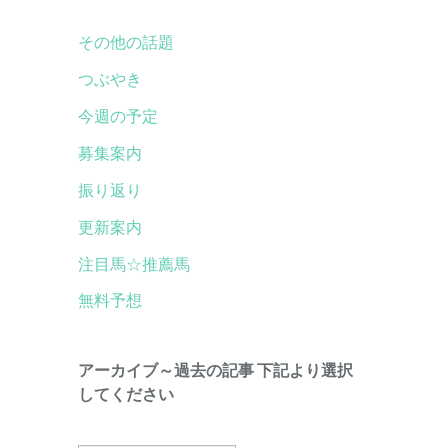
その他の話題
つぶやき
今週の予定
募集案内
振り返り
更新案内
注目馬☆推薦馬
無料予想
アーカイブ～過去の記事 下記より選択
してください