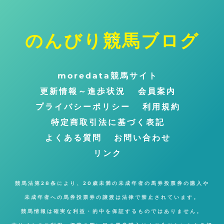
のんびり競馬ブログ
ト
ッ
プ
moredata競馬サイト
に
更新情報～進歩状況
会員案内
戻
プライバシーポリシー
利用規約
る
特定商取引法に基づく表記
よくある質問
お問い合わせ
リンク
競馬法第28条により、20歳未満の未成年者の馬券投票券の購入や
未成年者への馬券投票券の譲渡は法律で禁止されています。
競馬情報は確実な利益・的中を保証するものではありません。