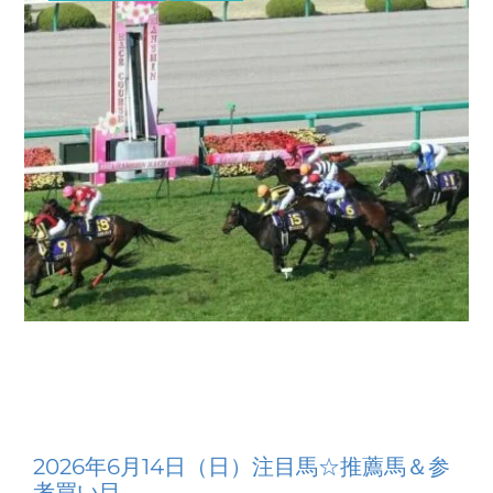
2026年6月14日（日）注目馬☆推薦馬＆参
考買い目