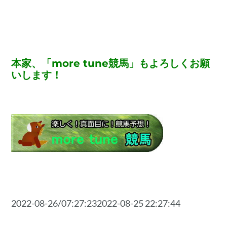
本家、「more tune競馬」もよろしくお願
いします！
2022-08-26/07:27:232022-08-25 22:27:44