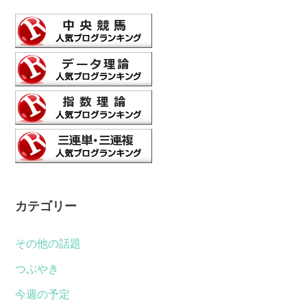
カテゴリー
その他の話題
つぶやき
今週の予定