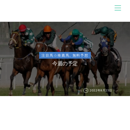
Skip
メ
のんびり競馬ブログ
ニ
to
ュ
content
ー
注目馬☆推薦馬
,
無料予想
今週の予定
2022年8月25日