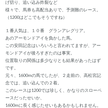
げ切り、追い込み炸裂など
様々で、馬券も高配当ありで、予測難のレース。
（1200はどこでもそうですね）
１番人気は、１０番 グランアレグリア。
あのアーモンドアイを負かした馬。
この安田記念はいろいろと言われてますが、アー
モンドアイが後ろすぎたのは事実。
位置取りの関係は多少なりとも結果があったはず
です。
元々、1600mの馬でしたが、２走前の、高松宮記
念では、追い込んでの２着。
このレースは1200では珍しく、かなりのスローペ
ースだったせいか、
1600mに長く感じたせいもあるかもしれません。