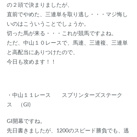
の２頭で決まりましたが、
直前でやめた、三連単を取り逃し・・・マジ悔し
いのはこういうことでしょうか。
切った馬が来る・・・これが競馬ですよね。
ただ、中山１０レースで、馬連、三連複、三連単
と高配当にありつけたので、
今日も攻めます！！
・中山１１レース スプリンターズステーク
ス （GI)
GI開幕ですね。
先日書きましたが、1200のスピード勝負でも、逃