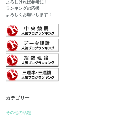
よろしければ参考に！
ランキングの応援
よろしくお願いします！
カテゴリー
その他の話題