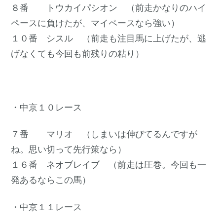
８番 トウカイパシオン （前走かなりのハイ
ペースに負けたが、マイペースなら強い）
１０番 シスル （前走も注目馬に上げたが、逃
げなくても今回も前残りの粘り）
・中京１０レース
７番 マリオ （しまいは伸びてるんですが
ね。思い切って先行策なら）
１６番 ネオブレイブ （前走は圧巻。今回も一
発あるならこの馬）
・中京１１レース