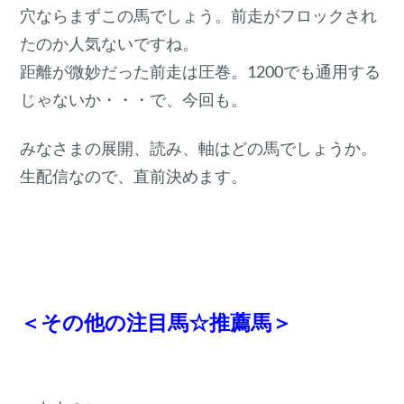
穴ならまずこの馬でしょう。前走がフロックされ
たのか人気ないですね。
距離が微妙だった前走は圧巻。1200でも通用する
じゃないか・・・で、今回も。
みなさまの展開、読み、軸はどの馬でしょうか。
生配信なので、直前決めます。
＜その他の注目馬☆推薦馬＞