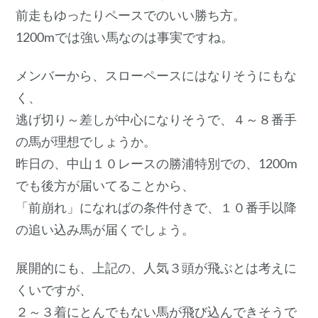
前走もゆったりペースでのいい勝ち方。
1200mでは強い馬なのは事実ですね。
メンバーから、スローペースにはなりそうにもな
く、
逃げ切り～差しが中心になりそうで、４～８番手
の馬が理想でしょうか。
昨日の、中山１０レースの勝浦特別での、1200m
でも後方が届いてることから、
「前崩れ」になればの条件付きで、１０番手以降
の追い込み馬が届くでしょう。
展開的にも、上記の、人気３頭が飛ぶとは考えに
くいですが、
２～３着にとんでもない馬が飛び込んできそうで