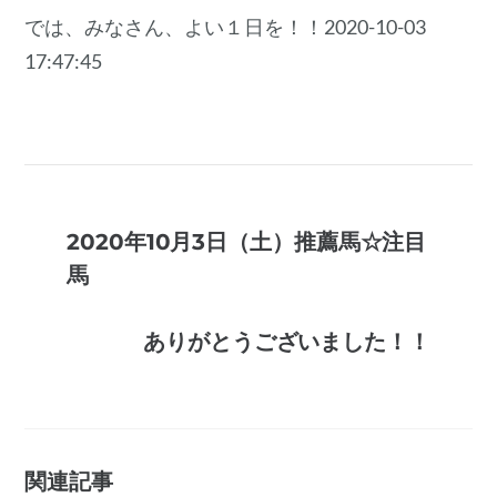
では、みなさん、よい１日を！！2020-10-03
17:47:45
2020年10月3日（土）推薦馬☆注目
馬
ありがとうございました！！
関連記事