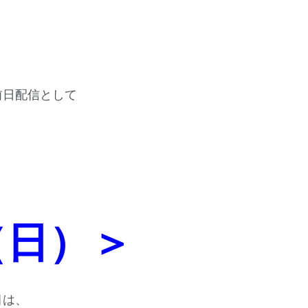
前日配信として
（日）＞
目は、