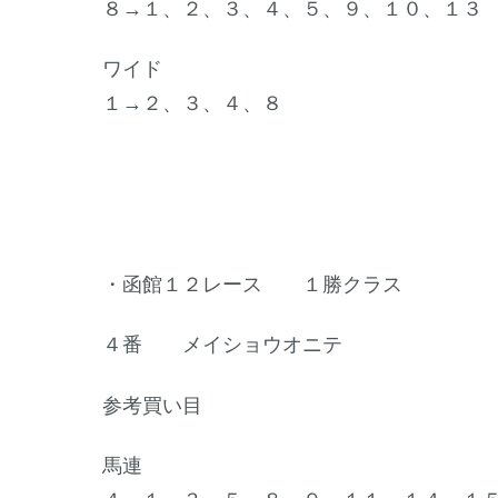
８→１、２、３、４、５、９、１０、１３
ワイド
１→２、３、４、８
・函館１２レース １勝クラス
４番 メイショウオニテ
参考買い目
馬連