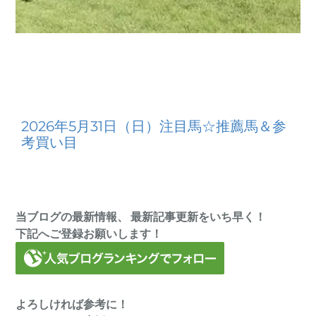
2026年5月31日（日）注目馬☆推薦馬＆参
考買い目
当ブログの最新情報、 最新記事更新をいち早く！
下記へご登録お願いします！
よろしければ参考に！