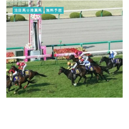
注目馬☆推薦馬
無料予想