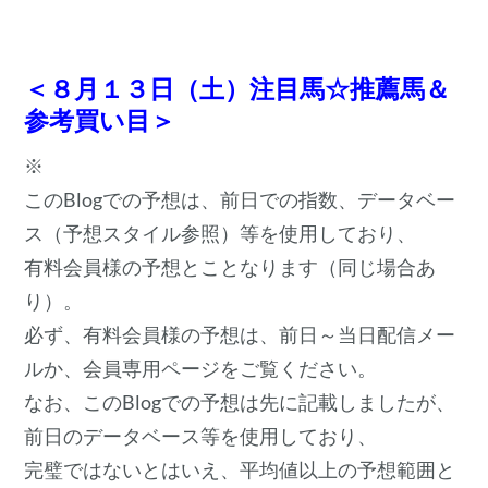
＜８月１３日（土）注目馬☆推薦馬＆
参考買い目＞
※
このBlogでの予想は、前日での指数、データベー
ス（予想スタイル参照）等を使用しており、
有料会員様の予想とことなります（同じ場合あ
り）。
必ず、有料会員様の予想は、前日～当日配信メー
ルか、会員専用ページをご覧ください。
なお、このBlogでの予想は先に記載しましたが、
前日のデータベース等を使用しており、
完璧ではないとはいえ、平均値以上の予想範囲と