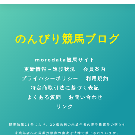
のんびり競馬ブログ
ト
ッ
プ
moredata競馬サイト
に
更新情報～進歩状況
会員案内
戻
プライバシーポリシー
利用規約
る
特定商取引法に基づく表記
よくある質問
お問い合わせ
リンク
競馬法第28条により、20歳未満の未成年者の馬券投票券の購入や
未成年者への馬券投票券の譲渡は法律で禁止されています。