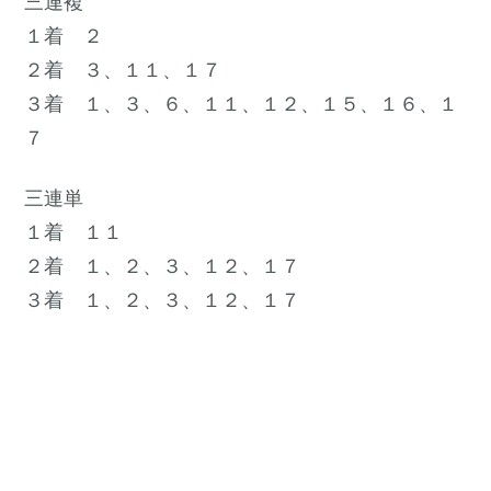
三連複
１着 ２
２着 ３、１１、１７
３着 １、３、６、１１、１２、１５、１６、１
７
三連単
１着 １１
２着 １、２、３、１２、１７
３着 １、２、３、１２、１７