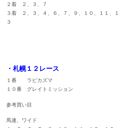
２着 ２、３、７
３着 ２、３、４、６、７、９、１０、１１、１
３
・札幌１２レース
１番 ラピカズマ
１０番 グレイトミッション
参考買い目
馬連、ワイド