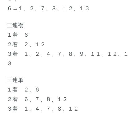
６→１、２、７、８、１２、１３
三連複
１着 ６
２着 ２、１２
３着 １、２、４、７、８、９、１１、１２、１
３
三連単
１着 ２、６
２着 ６、７、８、１２
３着 １、４、７、８、１２