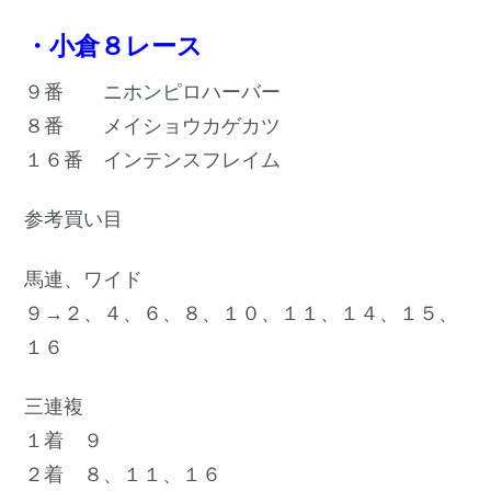
・小倉８レース
９番 ニホンピロハーバー
８番 メイショウカゲカツ
１６番 インテンスフレイム
参考買い目
馬連、ワイド
９→２、４、６、８、１０、１１、１４、１５、
１６
三連複
１着 ９
２着 ８、１１、１６