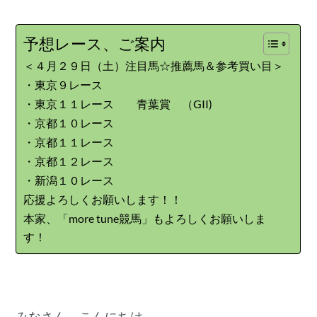
予想レース、ご案内
＜４月２９日（土）注目馬☆推薦馬＆参考買い目＞
・東京９レース
・東京１１レース 青葉賞 （GII)
・京都１０レース
・京都１１レース
・京都１２レース
・新潟１０レース
応援よろしくお願いします！！
本家、「more tune競馬」もよろしくお願いしま
す！
みなさん、こんにちは。