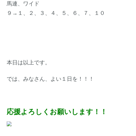
馬連、ワイド
９→１、２、３、４、５、６、７、１０
本日は以上です。
では、みなさん、よい１日を！！！
応援よろしくお願いします！！