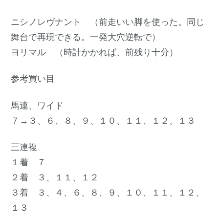
ニシノレヴナント （前走いい脚を使った。同じ
舞台で再現できる。一発大穴逆転で）
ヨリマル （時計かかれば、前残り十分）
参考買い目
馬連、ワイド
７→３、６、８、９、１０、１１、１２、１３
三連複
１着 ７
２着 ３、１１、１２
３着 ３、４、６、８、９、１０、１１、１２、
１３