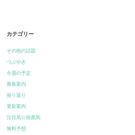
カテゴリー
その他の話題
つぶやき
今週の予定
募集案内
振り返り
更新案内
注目馬☆推薦馬
無料予想