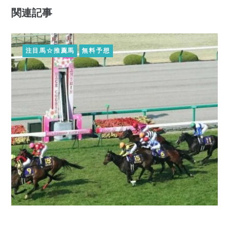
関連記事
注目馬☆推薦馬
無料予想