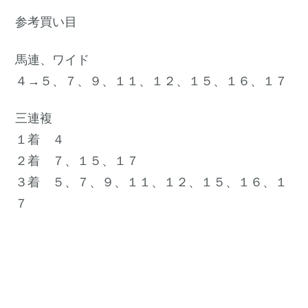
参考買い目
馬連、ワイド
４→５、７、９、１１、１２、１５、１６、１７
三連複
１着 ４
２着 ７、１５、１７
３着 ５、７、９、１１、１２、１５、１６、１
７