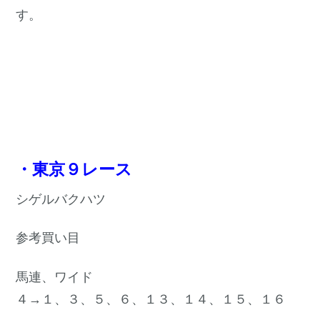
す。
・東京９レース
シゲルバクハツ
参考買い目
馬連、ワイド
４→１、３、５、６、１３、１４、１５、１６