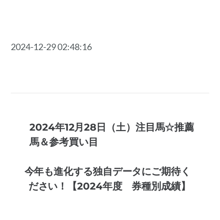
2024-12-29 02:48:16
2024年12月28日（土）注目馬☆推薦
馬＆参考買い目
今年も進化する独自データにご期待く
ださい！【2024年度 券種別成績】