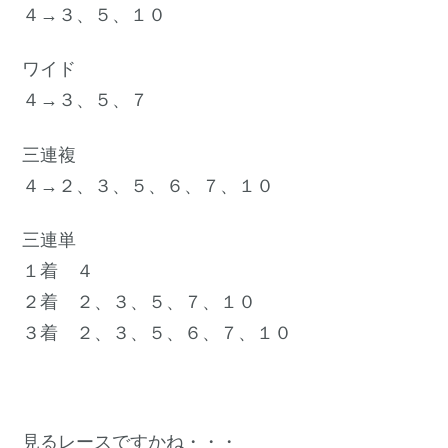
４→３、５、１０
ワイド
４→３、５、７
三連複
４→２、３、５、６、７、１０
三連単
１着 ４
２着 ２、３、５、７、１０
３着 ２、３、５、６、７、１０
見るレースですかね・・・