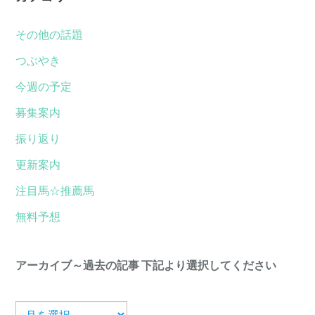
その他の話題
つぶやき
今週の予定
募集案内
振り返り
更新案内
注目馬☆推薦馬
無料予想
アーカイブ～過去の記事 下記より選択してください
ア