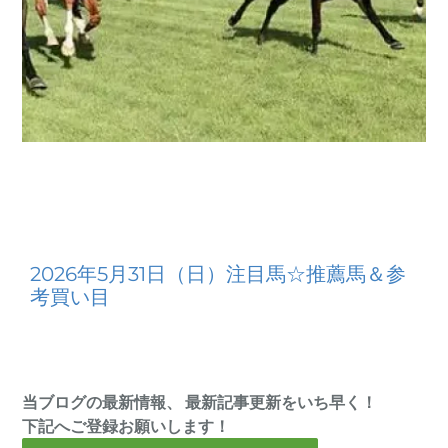
2026年5月31日（日）注目馬☆推薦馬＆参
考買い目
当ブログの最新情報、 最新記事更新をいち早く！
下記へご登録お願いします！