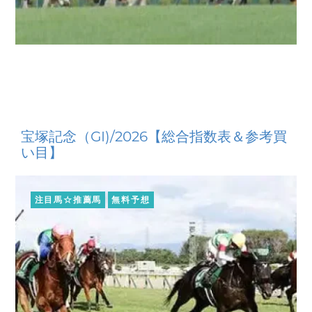
宝塚記念（GI)/2026【総合指数表＆参考買
い目】
注目馬☆推薦馬
無料予想