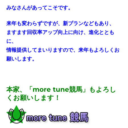
みなさんがあってこそです。
来年も変わらずですが、新プランなどもあり、
ますます回収率アップ向上に向け、進化ととも
に、
情報提供してまいりますので、来年もよろしくお
願いします。
本家、「more tune競馬」もよろし
くお願いします！