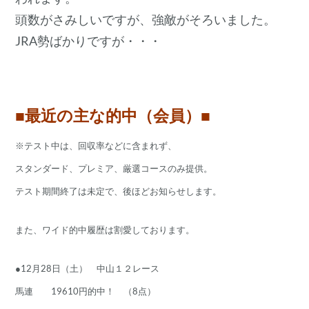
頭数がさみしいですが、強敵がそろいました。
JRA勢ばかりですが・・・
■最近の主な的中（会員）■
※テスト中は、回収率などに含まれず、
スタンダード、プレミア、厳選コースのみ提供。
テスト期間終了は未定で、後ほどお知らせします。
また、ワイド的中履歴は割愛しております。
●12月28日（土） 中山１２レース
馬連 19610円的中！ （8点）