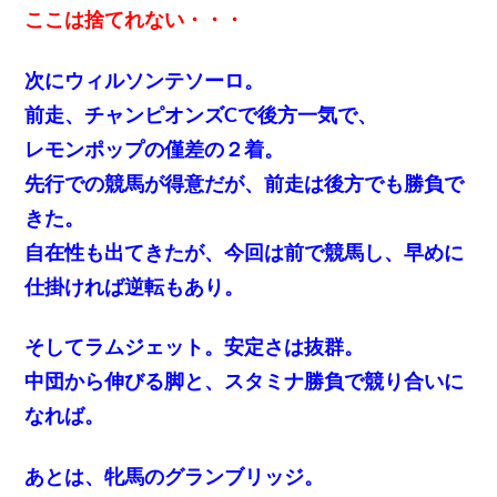
ここは捨てれない・・・
次にウィルソンテソーロ。
前走、チャンピオンズCで後方一気で、
レモンポップの僅差の２着。
先行での競馬が得意だが、前走は後方でも勝負で
きた。
自在性も出てきたが、今回は前で競馬し、早めに
仕掛ければ逆転もあり。
そしてラムジェット。安定さは抜群。
中団から伸びる脚と、スタミナ勝負で競り合いに
なれば。
あとは、牝馬のグランブリッジ。