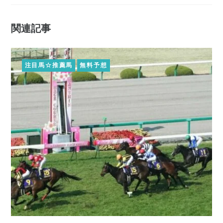
関連記事
注目馬☆推薦馬
無料予想