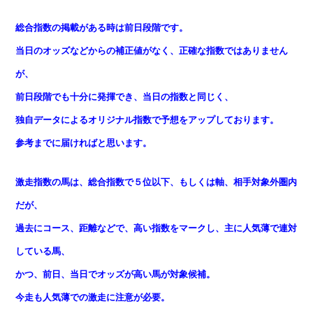
総合指数の掲載がある時は前日段階です。
当日のオッズなどからの補正値がなく、正確な指数ではありません
が、
前日段階でも十分に発揮でき、当日の指数と同じく、
独自データによるオリジナル指数で予想をアップしております。
参考までに届ければと思います。
激走指数の馬は、総合指数で５位以下、もしくは軸、相手対象外圏内
だが、
過去にコース、距離などで、高い指数をマークし、主に人気薄で連対
している馬、
かつ、前日、当日でオッズが高い馬が対象候補。
今走も人気薄での激走に注意が必要。