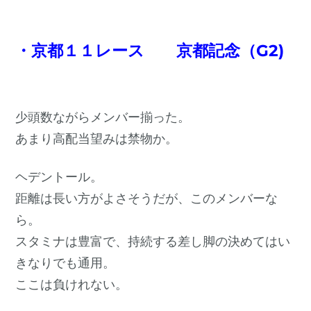
・京都１１レース 京都記念（G2)
少頭数ながらメンバー揃った。
あまり高配当望みは禁物か。
ヘデントール。
距離は長い方がよさそうだが、このメンバーな
ら。
スタミナは豊富で、持続する差し脚の決めてはい
きなりでも通用。
ここは負けれない。