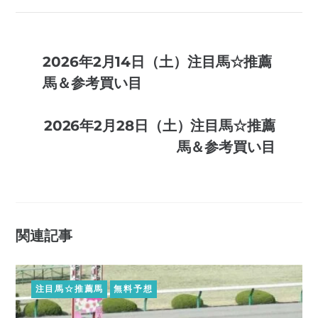
2026年2月14日（土）注目馬☆推薦
馬＆参考買い目
2026年2月28日（土）注目馬☆推薦
馬＆参考買い目
関連記事
注目馬☆推薦馬
無料予想