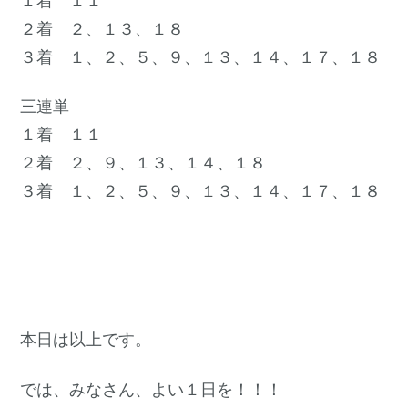
２着 ２、１３、１８
３着 １、２、５、９、１３、１４、１７、１８
三連単
１着 １１
２着 ２、９、１３、１４、１８
３着 １、２、５、９、１３、１４、１７、１８
本日は以上です。
では、みなさん、よい１日を！！！