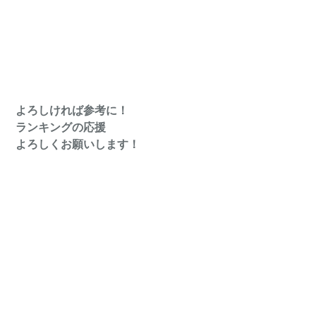
よろしければ参考に！
ランキングの応援
よろしくお願いします！