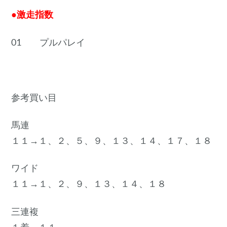
●激走指数
01 プルパレイ
参考買い目
馬連
１１→１、２、５、９、１３、１４、１７、１８
ワイド
１１→１、２、９、１３、１４、１８
三連複
１着 １１