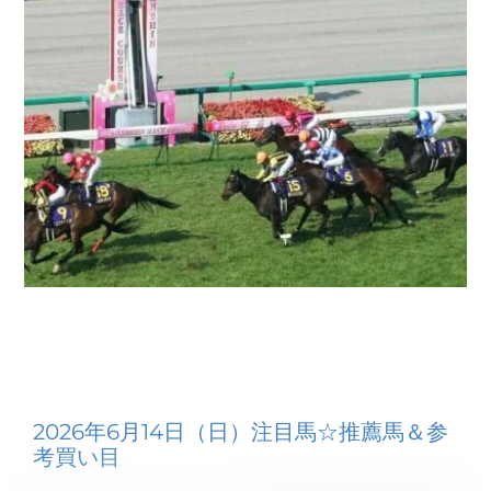
2026年6月14日（日）注目馬☆推薦馬＆参
考買い目