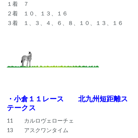
１着 ７
２着 １０、１３、１６
３着 １、３、４、６、８、１０、１３、１６
・小倉１１レース 北九州短距離ス
テークス
11 カルロヴェローチェ
13 アスクワンタイム