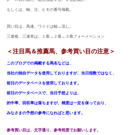
もしくは、軸、注、ヒモの番号掲載。
買い目は、馬連、ワイドは軸→流し。
三連複、三連単は、１着→２着→３着フォーメーション
＜注目馬＆推薦馬、参考買い目の注意＞
このブログでの掲載する馬名などは、
当社の独自データを使用しておりますが、当日指数ではなく、
前日のデータベースを使用しております。
前日のデータベースで、当日予想よりは、
的中率、回収率は落ちますが、精度は一定を保っており、
みなさまの予想の参考になればと思います。
参考買い目は、文字通り、参考程度でお願いします。