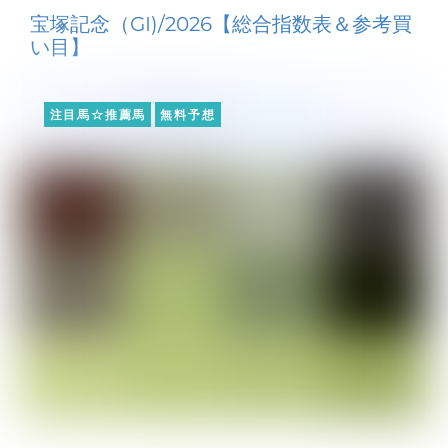
宝塚記念（GI)/2026【総合指数表＆参考買
い目】
注目馬☆推薦馬
無料予想