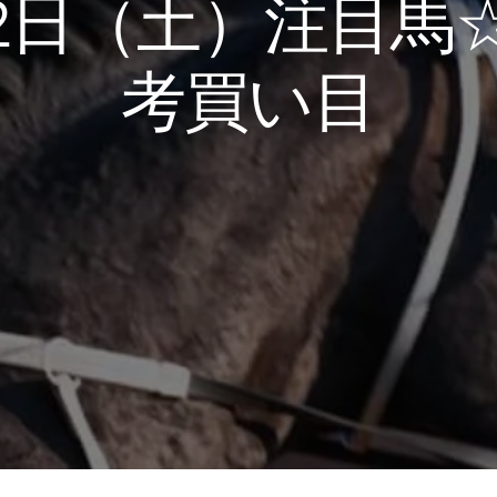
月2日（土）注目
考買い目