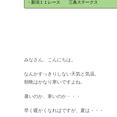
・新潟１１レース 三条ステークス
みなさん、こんにちは。
なんかすっきりしない天気と気温。
朝晩はかなり寒いですよね。
暑いのか、寒いのか・・・
早く暖かくなればですが、夏は・・・