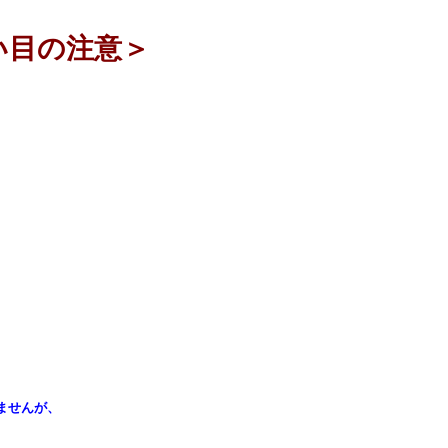
い目の注意＞
、
ませんが、