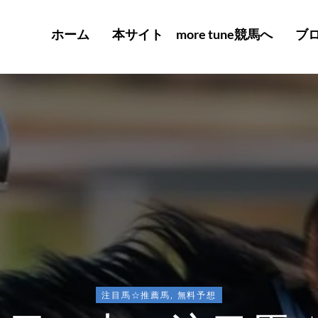
ホーム
本サイト more tune競馬へ
ブ
注目馬☆推薦馬
,
無料予想