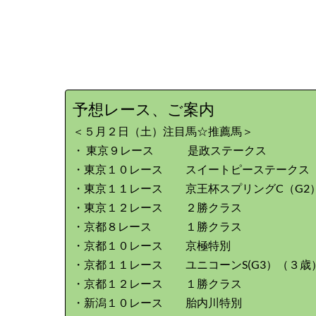
予想レース、ご案内
＜５月２日（土）注目馬☆推薦馬＞
・ 東京９レース 是政ステークス
・東京１０レース スイートピーステークス
・東京１１レース 京王杯スプリングC（G2
・東京１２レース ２勝クラス
・京都８レース １勝クラス
・京都１０レース 京極特別
・京都１１レース ユニコーンS(G3）（３歳
・京都１２レース １勝クラス
・新潟１０レース 胎内川特別