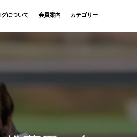
ログについて
会員案内
カテゴリー
検
索