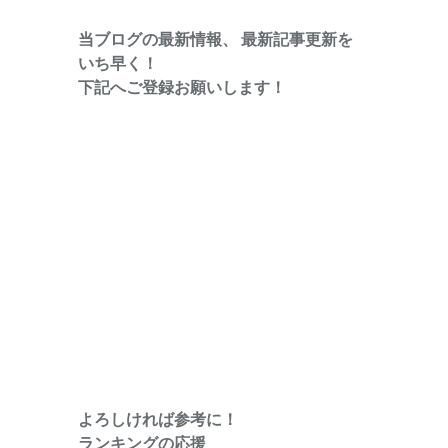
当ブログの最新情報、 最新記事更新を
いち早く！
下記へご登録お願いします！
よろしければ参考に！
ランキングの応援