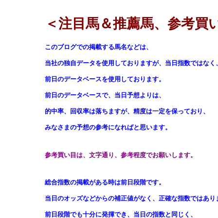
＜注目馬＆推薦馬、参考買
このブログでの掲載する馬名などは、
当社の独自データを使用しておりますが、当日指数ではなく
前日のデータベースを使用しております。
前日のデータベースで、当日予想よりは、
的中率、回収率は落ちますが、精度は一定を保っており、
みなさまの予想の参考になればと思います。
参考買い目は、文字通り、参考程度でお願いします。
総合指数の掲載がある時は前日段階です。
当日のオッズなどからの補正値がなく、正確な指数ではあり
前日段階でも十分に発揮でき、当日の指数と同じく、