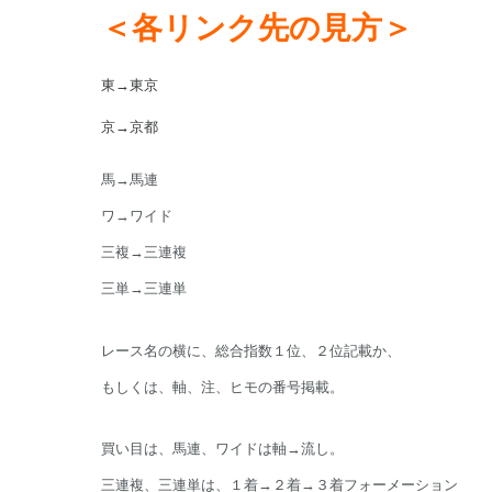
＜各リンク先の見方＞
東→東京
京→京都
馬→馬連
ワ→ワイド
三複→三連複
三単→三連単
レース名の横に、総合指数１位、２位記載か、
もしくは、軸、注、ヒモの番号掲載。
買い目は、馬連、ワイドは軸→流し。
三連複、三連単は、１着→２着→３着フォーメーション