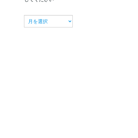
ア
ー
カ
イ
ブ