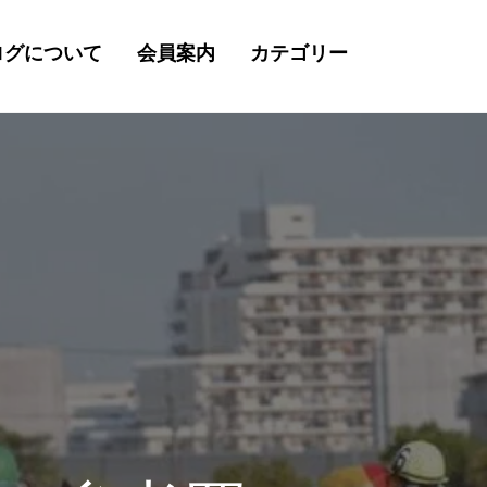
ログについて
会員案内
カテゴリー
検
索