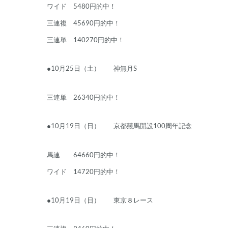
ワイド 5480円的中！
三連複 45690円的中！
三連単 140270円的中！
●10月25日（土） 神無月S
三連単 26340円的中！
●10月19日（日） 京都競馬開設100周年記念
馬連 64660円的中！
ワイド 14720円的中！
●10月19日（日） 東京８レース