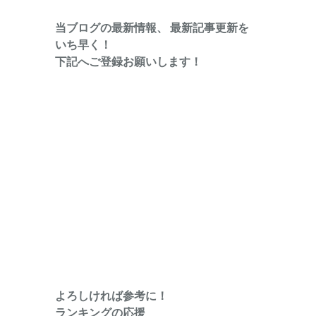
当ブログの最新情報、 最新記事更新を
いち早く！
下記へご登録お願いします！
よろしければ参考に！
ランキングの応援