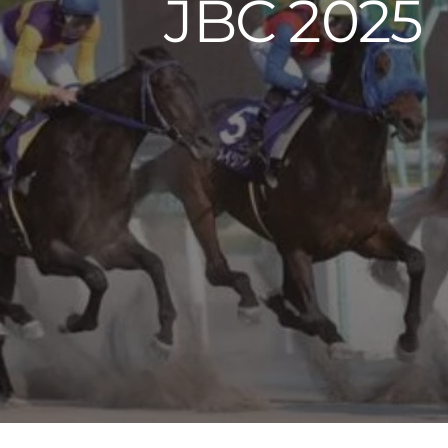
JBC 20