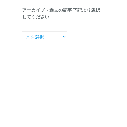
アーカイブ～過去の記事 下記より選択
してください
ア
ー
カ
イ
ブ