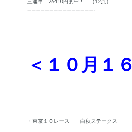
三連単 26410円的中！ （12点）
———————————————-
＜１０月１
・東京１０レース 白秋ステークス