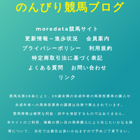
のんびり競馬ブログ
ト
ッ
プ
moredata競馬サイト
に
更新情報～進歩状況
会員案内
戻
プライバシーポリシー
利用規約
る
特定商取引法に基づく表記
よくある質問
お問い合わせ
リンク
競馬法第28条により、20歳未満の未成年者の馬券投票券の購入や
未成年者への馬券投票券の譲渡は法律で禁止されています。
競馬情報は確実な利益・的中を保証するものではありません。
本サイトのご利用、掲載の買い目の馬券購入により生じたいかなる損
害について、 当社では責任は負いかねますので予めご了承下さい。