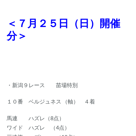
＜７月２５日（日）開催
分＞
・新潟９レース 苗場特別
１０番 ベルジュネス （軸） ４着
馬連 ハズレ（8点）
ワイド ハズレ （4点）