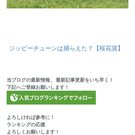
ジッピーチューンは捕らえた？【桜花賞】
当ブログの最新情報、 最新記事更新をいち早く！
下記へご登録お願いします！
よろしければ参考に！
ランキングの応援
よろしくお願いします！