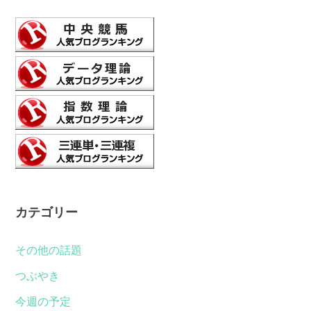
カテゴリー
その他の話題
つぶやき
今週の予定