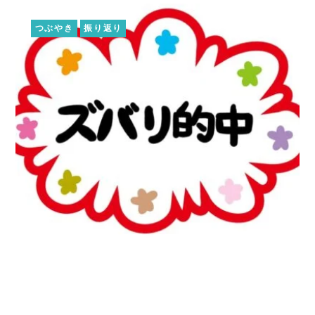
つぶやき
振り返り