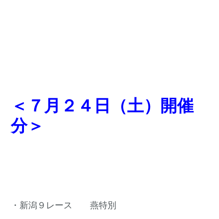
＜７月２４日（土）開催
分＞
・新潟９レース 燕特別