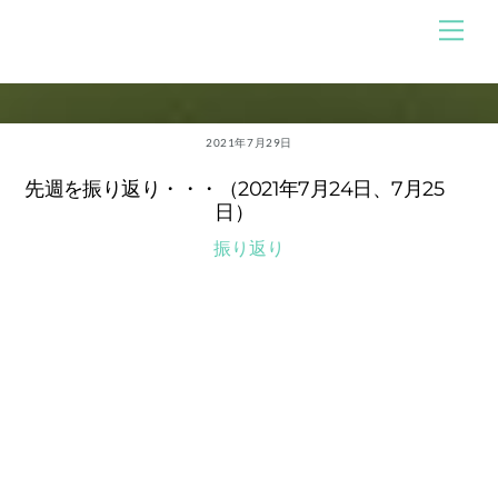
Skip
メ
のんびり競馬ブログ
ニ
to
ュ
content
ー
2021年7月29日
先週を振り返り・・・（2021年7月24日、7月25
日）
振り返り