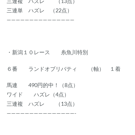
三連複 ハズレ （13点）
三連単 ハズレ （22点）
———————————————
・新潟１０レース 糸魚川特別
６番 ランドオブリバティ （軸） １着
馬連 490円的中！（8点）
ワイド ハズレ（4点）
三連複 ハズレ （13点）
———————————————-