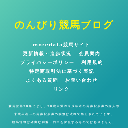
のんびり競馬ブログ
ト
ッ
プ
moredata競馬サイト
に
更新情報～進歩状況
会員案内
戻
プライバシーポリシー
利用規約
る
特定商取引法に基づく表記
よくある質問
お問い合わせ
リンク
競馬法第28条により、20歳未満の未成年者の馬券投票券の購入や
未成年者への馬券投票券の譲渡は法律で禁止されています。
競馬情報は確実な利益・的中を保証するものではありません。