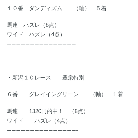
１０番 ダンディズム （軸） ５着
馬連 ハズレ（8点）
ワイド ハズレ（4点）
———————————————
・新潟１０レース 豊栄特別
６番 グレイイングリーン （軸） １着
馬連 1320円的中！ （8点）
ワイド ハズレ（4点）
———————————————-