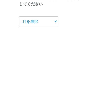
してください
ア
ー
カ
イ
ブ