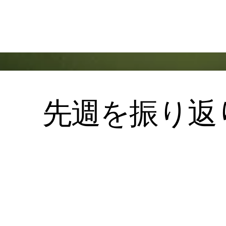
Skip
のんびり競馬ブログ
to
content
先週を振り返り