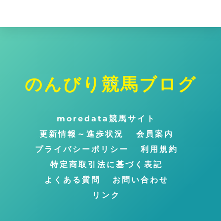
イ
ブ
のんびり競馬ブログ
ト
ッ
プ
moredata競馬サイト
に
更新情報～進歩状況
会員案内
戻
プライバシーポリシー
利用規約
る
特定商取引法に基づく表記
よくある質問
お問い合わせ
リンク