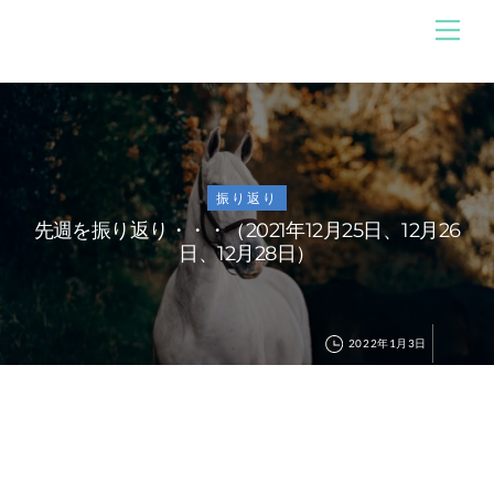
Skip
メ
のんびり競馬ブログ
ニ
to
ュ
content
ー
振り返り
先週を振り返り・・・（2021年12月25日、12月26
日、12月28日）
2022年1月3日