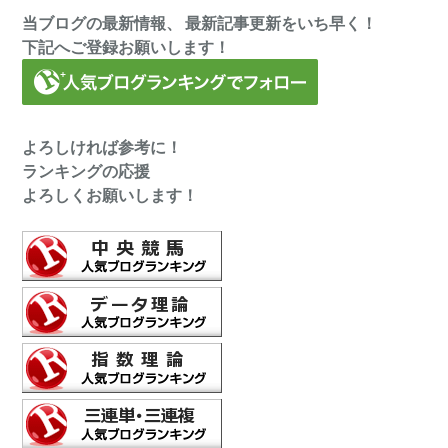
当ブログの最新情報、 最新記事更新をいち早く！
下記へご登録お願いします！
よろしければ参考に！
ランキングの応援
よろしくお願いします！