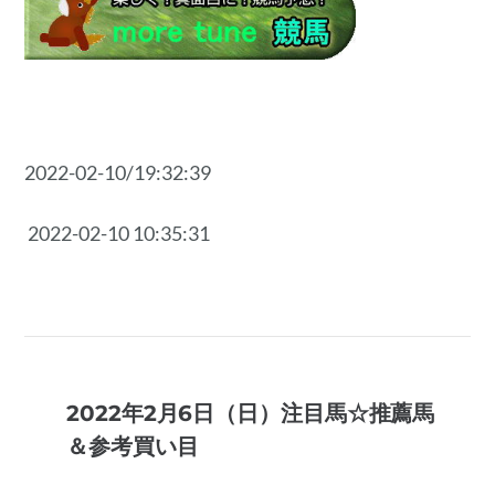
2022-02-10/19:32:39
2022-02-10 10:35:31
2022年2月6日（日）注目馬☆推薦馬
＆参考買い目