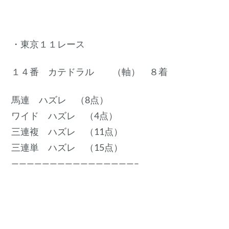
・東京１１レース
１４番 カテドラル （軸） ８着
馬連 ハズレ （8点）
ワイド ハズレ （4点）
三連複 ハズレ （11点）
三連単 ハズレ （15点）
————————————————–