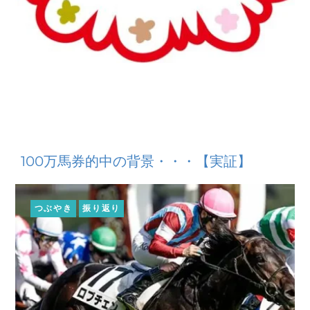
100万馬券的中の背景・・・【実証】
つぶやき
振り返り