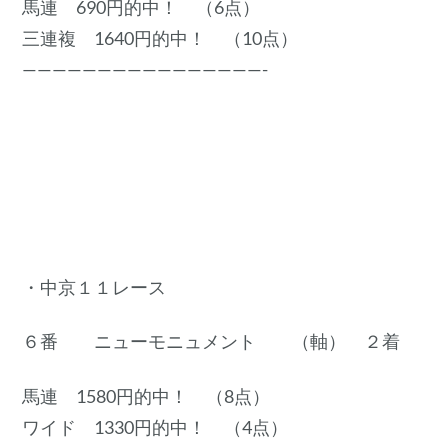
馬連 690円的中！ （6点）
三連複 1640円的中！ （10点）
————————————————-
・中京１１レース
６番 ニューモニュメント （軸） ２着
馬連 1580円的中！ （8点）
ワイド 1330円的中！ （4点）