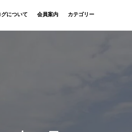
ログについて
会員案内
カテゴリー
検
索