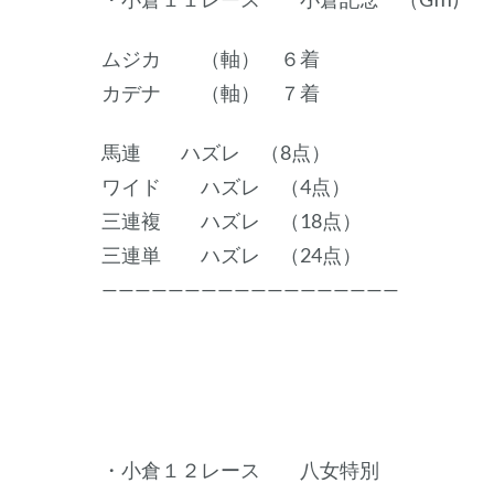
ムジカ （軸） ６着
カデナ （軸） ７着
馬連 ハズレ （8点）
ワイド ハズレ （4点）
三連複 ハズレ （18点）
三連単 ハズレ （24点）
——————————————————
・小倉１２レース 八女特別