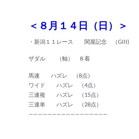
＜８月１４日（日）＞
・新潟１１レース 関屋記念 （GIII)
ザダル （軸） ８着
馬連 ハズレ （8点）
ワイド ハズレ （4点）
三連複 ハズレ （15点）
三連単 ハズレ （28点）
—————————————————