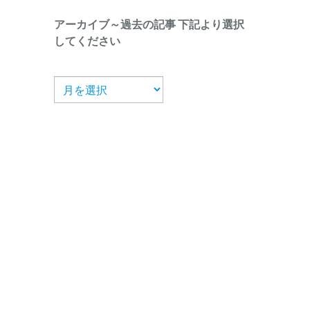
アーカイブ～過去の記事 下記より選択
してください
ア
ー
カ
イ
ブ