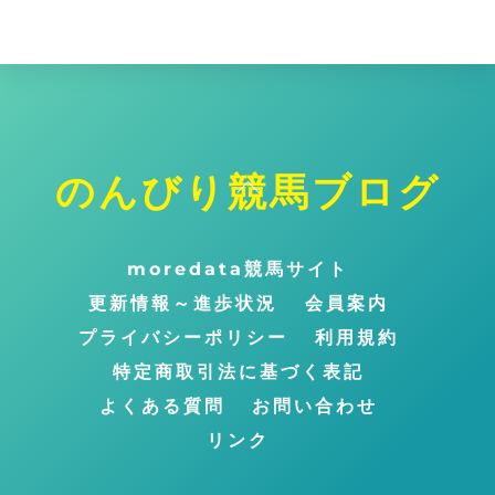
イ
ブ
のんびり競馬ブログ
ト
ッ
プ
moredata競馬サイト
に
更新情報～進歩状況
会員案内
戻
プライバシーポリシー
利用規約
る
特定商取引法に基づく表記
よくある質問
お問い合わせ
リンク