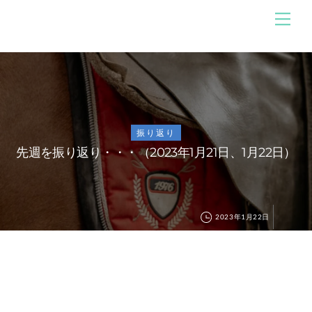
Skip
メ
のんびり競馬ブログ
ニ
to
ュ
content
ー
振り返り
先週を振り返り・・・（2023年1月21日、1月22日）
2023年1月22日