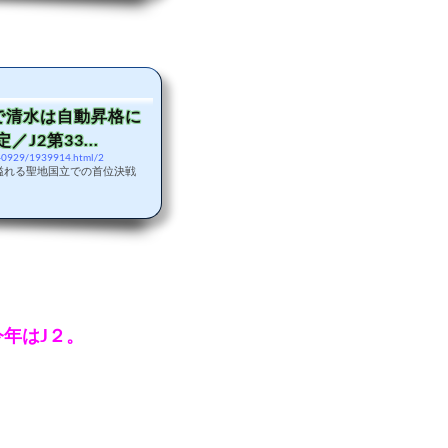
で清水は自動昇格に
J2第33...
240929/1939914.html/2
気溢れる聖地国立での首位決戦
今年はJ２。