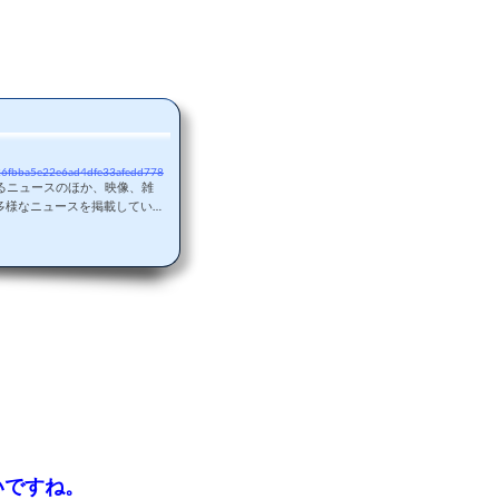
7fe26fbba5e22e6ad4dfe33afedd778
するニュースのほか、映像、雑
多様なニュースを掲載してい
いですね。