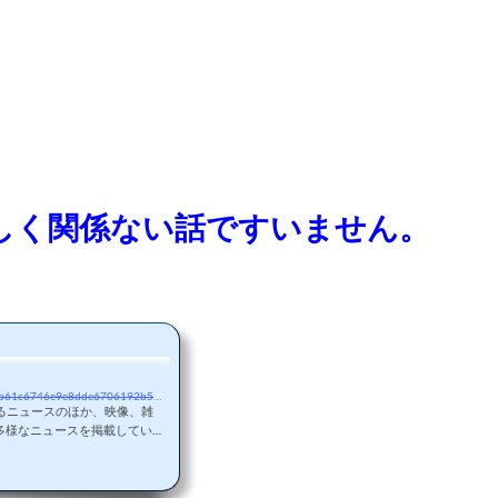
しく関係ない話ですいません。
https://news.yahoo.co.jp/articles/c51769e135bb61c6746e9e8dde6706192b5e4b94
するニュースのほか、映像、雑
多様なニュースを掲載してい