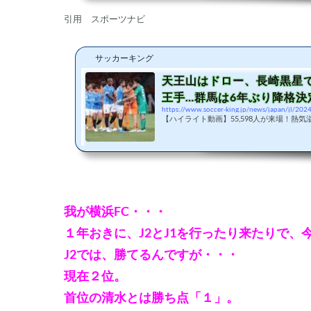
引用 スポーツナビ
サッカーキング
天王山はドロー、長崎黒星
王手…群馬は6年ぶり降格決定／
https://www.soccer-king.jp/news/japan/jl/20
【ハイライト動画】55,598人が来場！熱
我が横浜FC・・・
１年おきに、J2とJ1を行ったり来たりで、
J2では、勝てるんですが・・・
現在２位。
首位の清水とは勝ち点「１」。