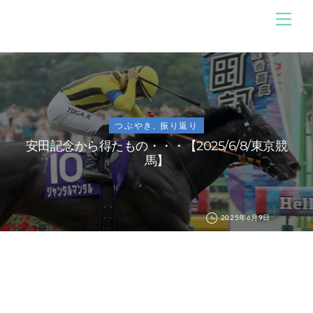
Skip
メ
のんびり競馬ブログ
ニ
to
ュ
content
ー
つぶやき
,
振り返り
安田記念から得たもの・・・【2025/6/8/東京競
馬】
2025年6月9日