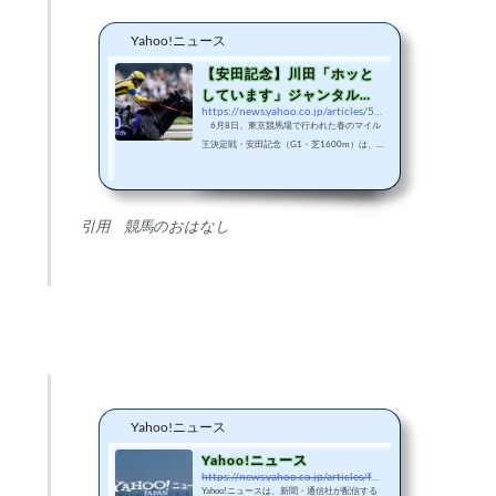
Yahoo!ニュース
【安田記念】川田「ホッと
しています」ジャンタルマ
https://news.yahoo.co.jp/articles/58bd31f905e9baf98cfce133c3ca6a1c79a73b6c
ンタルがG1・3勝目をマー
6月8日、東京競馬場で行われた春のマイル
ク（競...
王決定戦・安田記念（G1・芝1600m）は、2
番人気のジャンタルマンタルが快勝。G1・3
勝目をマークした。1番人気に支持されたソ
ウルラッシュは追い込み届かず
引用 競馬のおはなし
Yahoo!ニュース
Yahoo!ニュース
https://news.yahoo.co.jp/articles/f425d0b0f05d49c4cf93155d7704097aaadceef2
Yahoo!ニュースは、新聞・通信社が配信する