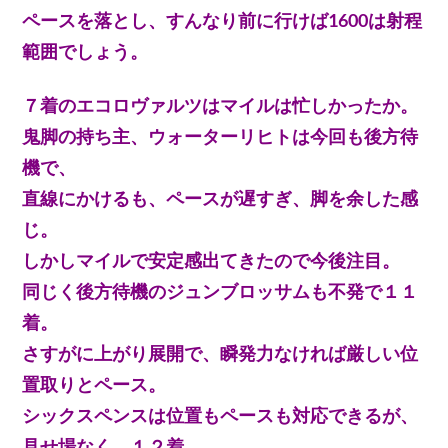
ペースを落とし、すんなり前に行けば1600は射程
範囲でしょう。
７着のエコロヴァルツはマイルは忙しかったか。
鬼脚の持ち主、ウォーターリヒトは今回も後方待
機で、
直線にかけるも、ペースが遅すぎ、脚を余した感
じ。
しかしマイルで安定感出てきたので今後注目。
同じく後方待機のジュンブロッサムも不発で１１
着。
さすがに上がり展開で、瞬発力なければ厳しい位
置取りとペース。
シックスペンスは位置もペースも対応できるが、
見せ場なく、１２着。