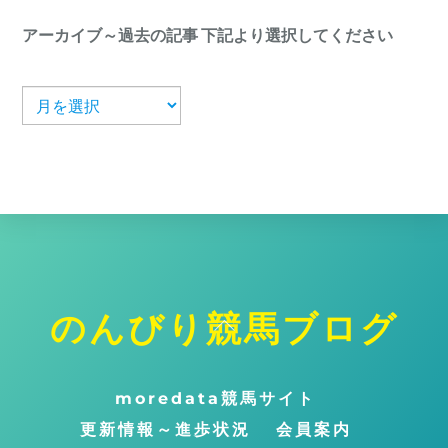
アーカイブ～過去の記事 下記より選択してください
ア
ー
カ
イ
ブ
のんびり競馬ブログ
ト
ッ
プ
moredata競馬サイト
に
更新情報～進歩状況
会員案内
戻