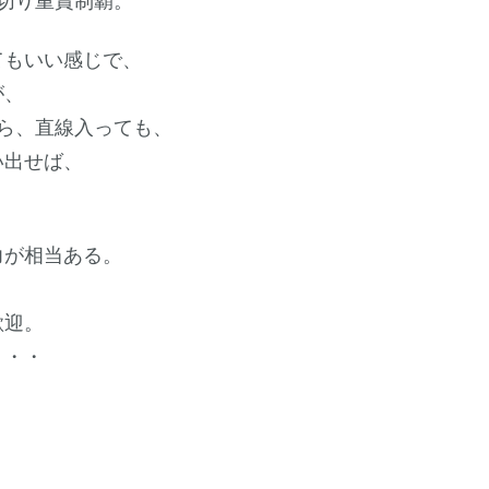
てもいい感じで、
が、
ら、直線入っても、
い出せば、
力が相当ある。
歓迎。
・・・
、