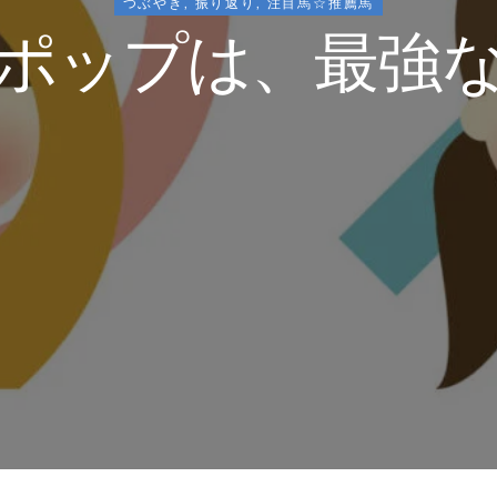
つぶやき
,
振り返り
,
注目馬☆推薦馬
ポップは、最強