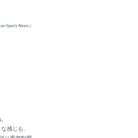
orts News.）
ね。
うな感じも、
切り重賞制覇。