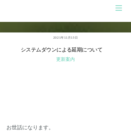
Skip
メ
のんびり競馬ブログ
ニ
to
ュ
content
ー
2021年11月15日
システムダウンによる延期について
更新案内
お世話になります。