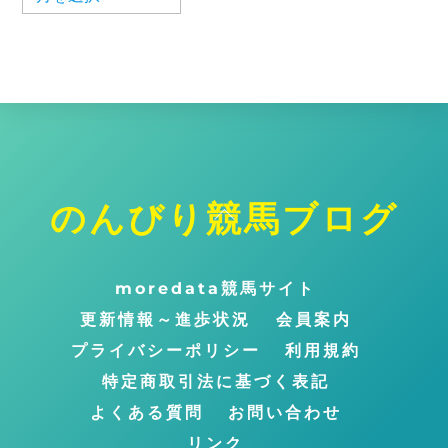
ー
カ
イ
ブ
のんびり競馬ブログ
ト
ッ
プ
moredata競馬サイト
に
更新情報～進歩状況
会員案内
戻
プライバシーポリシー
利用規約
る
特定商取引法に基づく表記
よくある質問
お問い合わせ
リンク