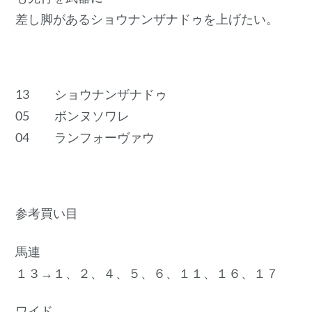
差し脚があるショウナンザナドゥを上げたい。
13 ショウナンザナドゥ
05 ボンヌソワレ
04 ランフォーヴァウ
参考買い目
馬連
１３→１、２、４、５、６、１１、１６、１７
ワイド