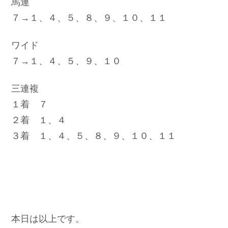
馬連
７→１、４、５、８、９、１０、１１
ワイド
７→１、４、５、９、１０
三連複
１着 ７
２着 １、４
３着 １、４、５、８、９、１０、１１
本日は以上です。