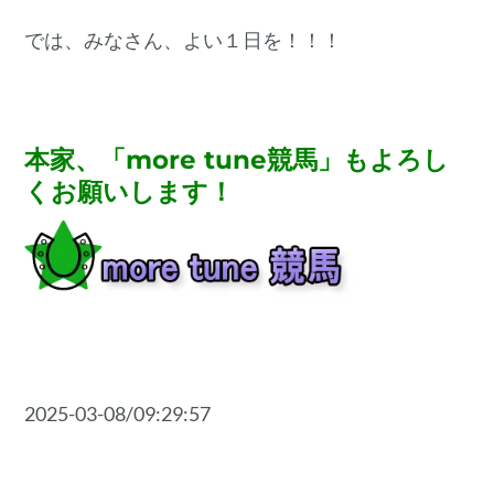
では、みなさん、よい１日を！！！
本家、「more tune競馬」もよろし
くお願いします！
2025-03-08/09:29:57