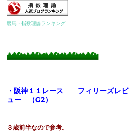
競馬・指数理論ランキング
・阪神１１レース フィリーズレビ
ュー （G2）
３歳前半なので参考。