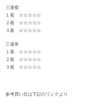
三連複
１着 ☆☆☆☆☆
２着 ☆☆☆☆☆
３着 ☆☆☆☆☆
三連単
１着 ☆☆☆☆☆
２着 ☆☆☆☆☆
３着 ☆☆☆☆☆
参考買い目は下記のリンクより