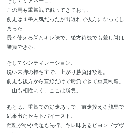
そしてミアネーロ。
この馬も重賞戦で戦ってきており、
前走は１番人気だったが出遅れで後方になってし
まった。
長く使える脚とキレ味で、後方待機でも差し脚は
勝負できる。
そしてシンティレーション。
鋭い末脚の持ち主で、上がり勝負は歓迎。
前走も後方から直線だけで勝負できて重賞制覇。
中山も相性よく、ここは勝負。
あとは、重賞での好走ありで、前走控える競馬で
結果出たセキトバイースト。
距離がやや問題も先行、キレ味あるビヨンドザヴ