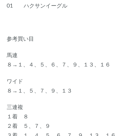
01 ハクサンイーグル
参考買い目
馬連
８→１、４、５、６、７、９、１３、１６
ワイド
８→１、５、７、９、１３
三連複
１着 ８
２着 ５、７、９
３着 １、４、５、６、７、９、１３、１６