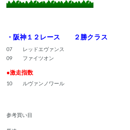
・阪神１２レース ２勝クラス
07 レッドエヴァンス
09 ファイツオン
●激走指数
10 ルヴァンノワール
参考買い目