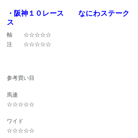
・阪神１０レース なにわステーク
ス
軸 ☆☆☆☆☆
注 ☆☆☆☆☆
参考買い目
馬連
☆☆☆☆☆
ワイド
☆☆☆☆☆