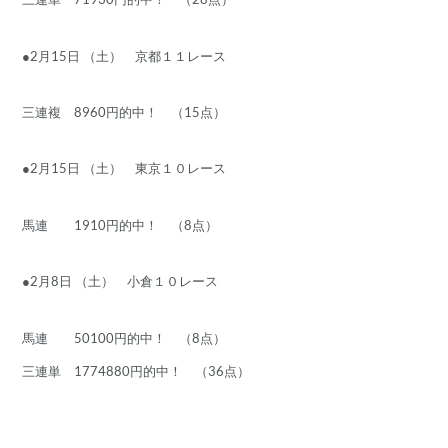
●2月15日 （土） 京都１１レース
三連複 8960円的中！ （15点）
●2月15日 （土） 東京１０レース
馬連 1910円的中！ （8点）
●2月8日 （土） 小倉１０レース
馬連 50100円的中！ （8点）
三連単 1774880円的中！ （36点）