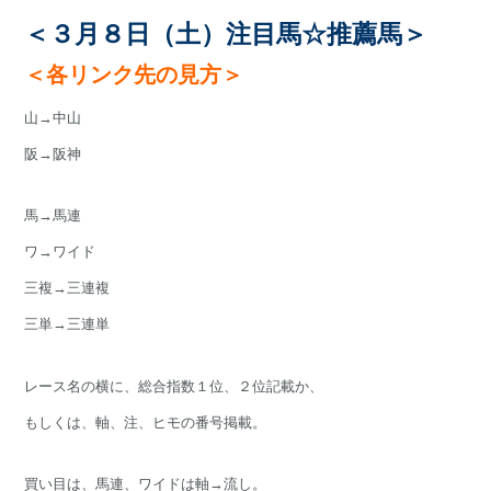
＜３
月８日（土）注目馬☆推薦馬＞
＜各リンク先の見方＞
山→中山
阪→阪神
馬→馬連
ワ→ワイド
三複→三連複
三単→三連単
レース名の横に、総合指数１位、２位記載か、
もしくは、軸、注、ヒモの番号掲載。
買い目は、馬連、ワイドは軸→流し。