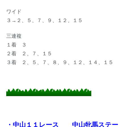
ワイド
３→２、５、７、９、１２、１５
三連複
１着 ３
２着 ２、７、１５
３着 ２、５、７、８、９、１２、１４、１５
・中山１１レース 中山牝馬ステー