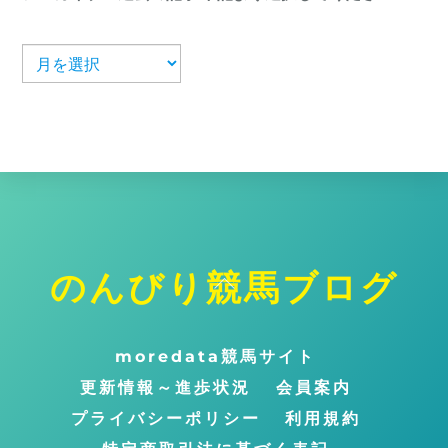
ア
ー
カ
イ
ブ
のんびり競馬ブログ
ト
ッ
プ
moredata競馬サイト
に
更新情報～進歩状況
会員案内
戻
プライバシーポリシー
利用規約
る