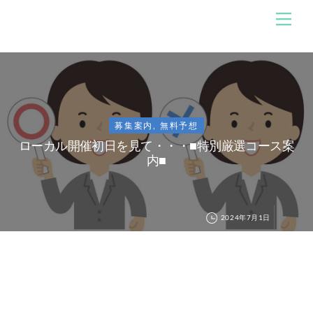
Skip
メ
のんびり競馬ブログ
ニ
to
ュ
content
ー
募集案内
,
無料予想
ローカル開催初日を見て・・・■特別厳選コース案
内■
2024年7月1日