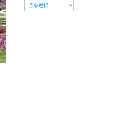
ア
ー
カ
イ
ブ
え