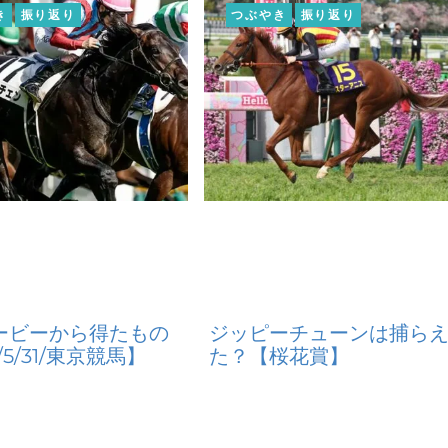
き
振り返り
つぶやき
振り返り
ービーから得たもの
ジッピーチューンは捕ら
/5/31/東京競馬】
た？【桜花賞】