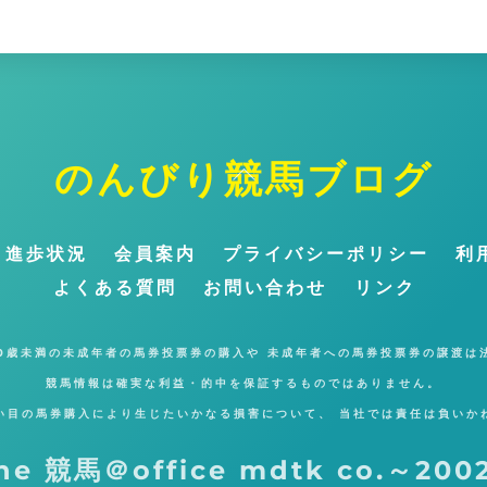
のんびり競馬ブログ
ト
ッ
プ
～進歩状況
会員案内
プライバシーポリシー
利
に
よくある質問
お問い合わせ
リンク
戻
る
20歳未満の未成年者の馬券投票券の購入や 未成年者への馬券投票券の譲渡は
競馬情報は確実な利益・的中を保証するものではありません。
い目の馬券購入により生じたいかなる損害について、 当社では責任は負いか
ne 競馬＠office mdtk co.～2002