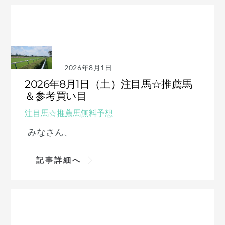
2026年8月1日
2026年8月1日（土）注目馬☆推薦馬
＆参考買い目
注目馬☆推薦馬
無料予想
みなさん、
記事詳細へ