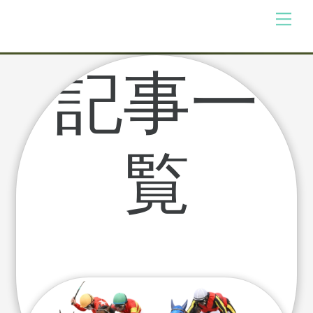
Skip
メ
のんびり競馬ブログ
ニ
to
ュ
content
ー
記事一
覧