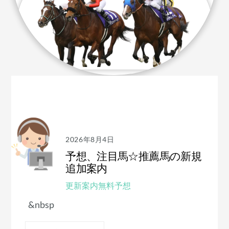
2026年8月4日
予想、注目馬☆推薦馬の新規
追加案内
更新案内
無料予想
&nbsp