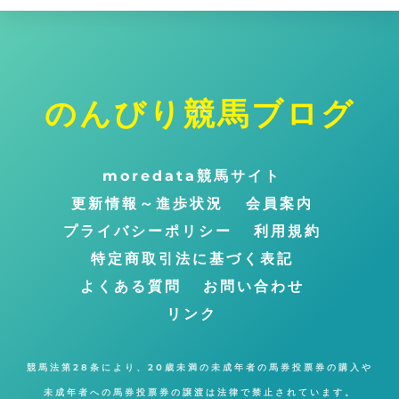
のんびり競馬ブログ
ト
ッ
プ
moredata競馬サイト
に
更新情報～進歩状況
会員案内
戻
プライバシーポリシー
利用規約
る
特定商取引法に基づく表記
よくある質問
お問い合わせ
リンク
競馬法第28条により、20歳未満の未成年者の馬券投票券の購入や
未成年者への馬券投票券の譲渡は法律で禁止されています。