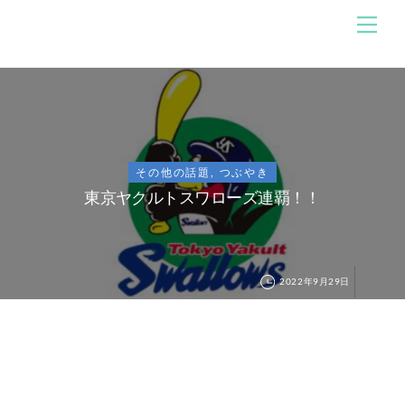
Skip
メ
のんびり競馬ブログ
ニ
to
ュ
content
ー
その他の話題
,
つぶやき
東京ヤクルトスワローズ連覇！！
2022年9月29日