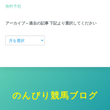
無料予想
アーカイブ～過去の記事 下記より選択してください
ア
ー
カ
イ
ブ
のんびり競馬ブログ
ト
ッ
プ