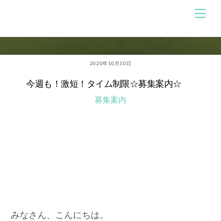
Skip
メ
のんびり競馬ブログ
ニ
to
ュ
content
ー
2020年10月10日
今週も！激短！タイム制限☆募集案内☆
募集案内
みなさん、こんにちは。