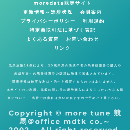
moredata競馬サイト
に
更新情報～進歩状況
会員案内
戻
プライバシーポリシー
利用規約
る
特定商取引法に基づく表記
よくある質問
お問い合わせ
リンク
競馬法第28条により、20歳未満の未成年者の馬券投票券の購入や
未成年者への馬券投票券の譲渡は法律で禁止されています。
競馬情報は確実な利益・的中を保証するものではありません。
本サイトのご利用、掲載の買い目の馬券購入により生じたいかなる損
害について、 当社では責任は負いかねますので予めご了承下さい。
Copyright © more tune 競
馬＠office mdtk co.～
2002 All right reserved.