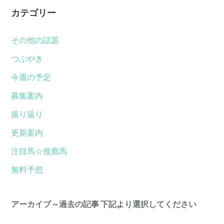
カテゴリー
その他の話題
つぶやき
今週の予定
募集案内
振り返り
更新案内
注目馬☆推薦馬
無料予想
アーカイブ～過去の記事 下記より選択してください