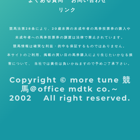
リンク
競馬法第28条により、20歳未満の未成年者の馬券投票券の購入や
未成年者への馬券投票券の譲渡は法律で禁止されています。
競馬情報は確実な利益・的中を保証するものではありません。
本サイトのご利用、掲載の買い目の馬券購入により生じたいかなる損
害について、 当社では責任は負いかねますので予めご了承下さい。
Copyright © more tune 競
馬＠office mdtk co.～
2002 All right reserved.