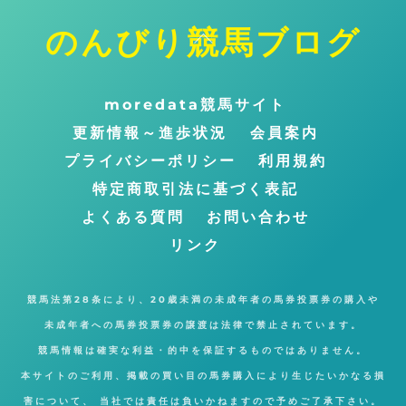
のんびり競馬ブログ
ト
ッ
プ
moredata競馬サイト
に
更新情報～進歩状況
会員案内
戻
プライバシーポリシー
利用規約
る
特定商取引法に基づく表記
よくある質問
お問い合わせ
リンク
競馬法第28条により、20歳未満の未成年者の馬券投票券の購入や
未成年者への馬券投票券の譲渡は法律で禁止されています。
競馬情報は確実な利益・的中を保証するものではありません。
本サイトのご利用、掲載の買い目の馬券購入により生じたいかなる損
害について、 当社では責任は負いかねますので予めご了承下さい。