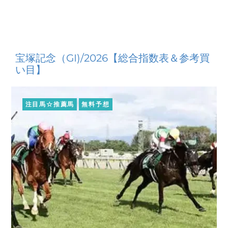
宝塚記念（GI)/2026【総合指数表＆参考買
い目】
注目馬☆推薦馬
無料予想