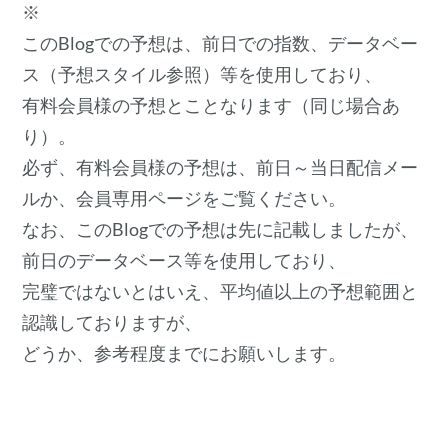
※
このBlogでの予想は、前日での指数、データベー
ス（予想スタイル参照）等を使用しており、
有料会員様の予想とことなります（同じ場合あ
り）。
必ず、有料会員様の予想は、前日～当日配信メー
ルか、会員専用ページをご覧ください。
なお、このBlogでの予想は先に記載しましたが、
前日のデータベース等を使用しており、
完璧ではないとはいえ、平均値以上の予想範囲と
認識しておりますが、
どうか、参考程度までにお願いします。