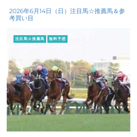
2026年6月14日（日）注目馬☆推薦馬＆参
考買い目
注目馬☆推薦馬
無料予想