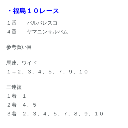
・福島１０レース
１番 バルバレスコ
４番 ヤマニンサルバム
参考買い目
馬連、ワイド
１→２、３、４、５、７、９、１０
三連複
１着 １
２着 ４、５
３着 ２、３、４、５、７、８、９、１０