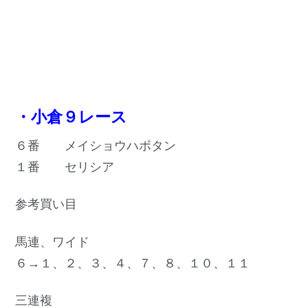
・小倉９レース
６番 メイショウハボタン
１番 セリシア
参考買い目
馬連、ワイド
６→１、２、３、４、７、８、１０、１１
三連複