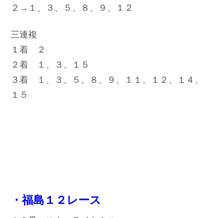
２→１、３、５、８、９、１２
三連複
１着 ２
２着 １、３、１５
３着 １、３、５、８、９、１１、１２、１４、
１５
・福島１２レース