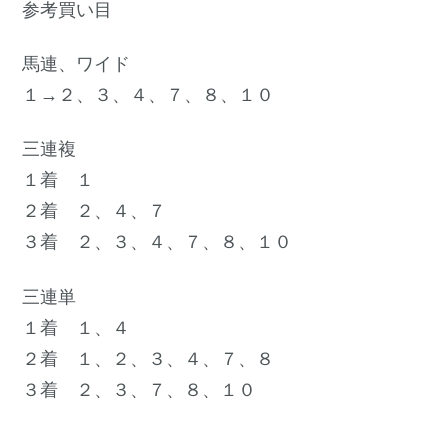
参考買い目
馬連、ワイド
１→２、３、４、７、８、１０
三連複
１着 １
２着 ２、４、７
３着 ２、３、４、７、８、１０
三連単
１着 １、４
２着 １、２、３、４、７、８
３着 ２、３、７、８、１０