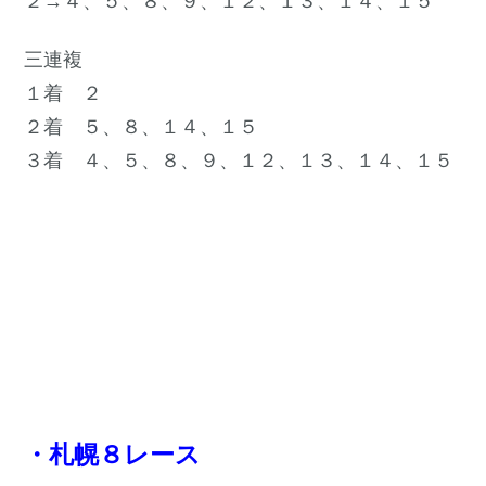
三連複
１着 ２
２着 ５、８、１４、１５
３着 ４、５、８、９、１２、１３、１４、１５
・札幌８レース