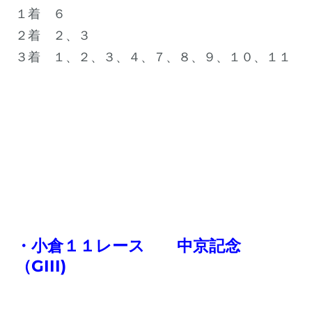
１着 ６
２着 ２、３
３着 １、２、３、４、７、８、９、１０、１１
・小倉１１レース 中京記念
（GIII)