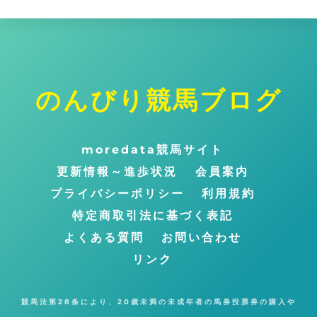
ブ
のんびり競馬ブログ
ト
ッ
プ
moredata競馬サイト
に
更新情報～進歩状況
会員案内
戻
プライバシーポリシー
利用規約
る
特定商取引法に基づく表記
よくある質問
お問い合わせ
リンク
競馬法第28条により、20歳未満の未成年者の馬券投票券の購入や