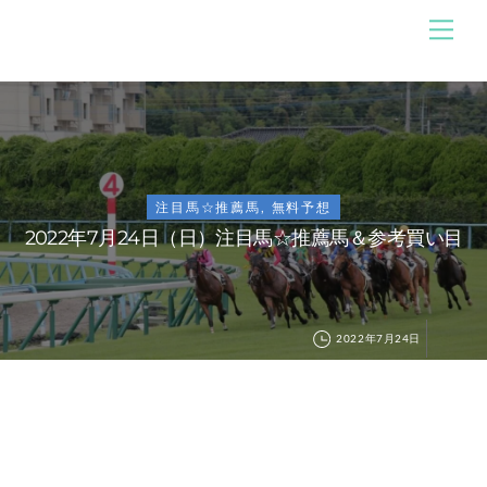
Skip
メ
のんびり競馬ブログ
ニ
to
ュ
content
ー
注目馬☆推薦馬
,
無料予想
2022年7月24日（日）注目馬☆推薦馬＆参考買い目
2022年7月24日