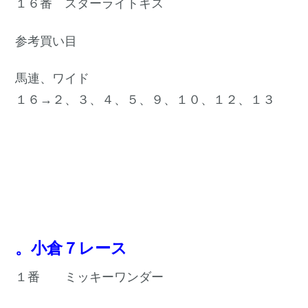
１６番 スターライトキス
参考買い目
馬連、ワイド
１６→２、３、４、５、９、１０、１２、１３
。小倉７レース
１番 ミッキーワンダー