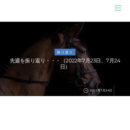
Skip
メ
のんびり競馬ブログ
ニ
to
ュ
content
ー
振り返り
先週を振り返り・・・（2022年7月23日、7月24
日）
2022年7月24日