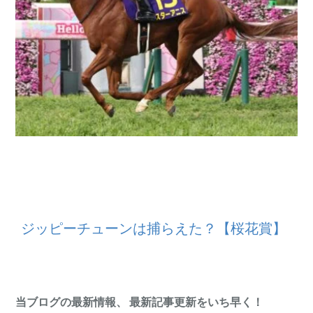
ジッピーチューンは捕らえた？【桜花賞】
当ブログの最新情報、 最新記事更新をいち早く！