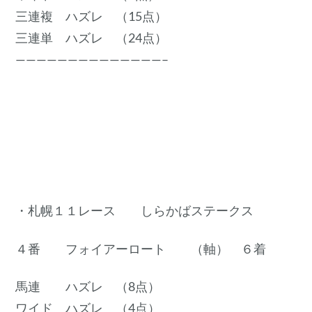
三連複 ハズレ （15点）
三連単 ハズレ （24点）
——————————————–
・札幌１１レース しらかばステークス
４番 フォイアーロート （軸） ６着
馬連 ハズレ （8点）
ワイド ハズレ （4点）