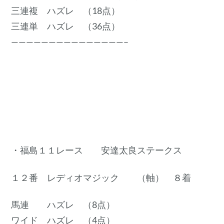
三連複 ハズレ （18点）
三連単 ハズレ （36点）
———————————————–
・福島１１レース 安達太良ステークス
１２番 レディオマジック （軸） ８着
馬連 ハズレ （8点）
ワイド ハズレ （4点）