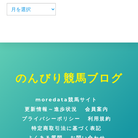
ア
ー
カ
イ
ブ
のんびり競馬ブログ
ト
ッ
プ
moredata競馬サイト
に
更新情報～進歩状況
会員案内
戻
プライバシーポリシー
利用規約
る
特定商取引法に基づく表記
よくある質問
お問い合わせ