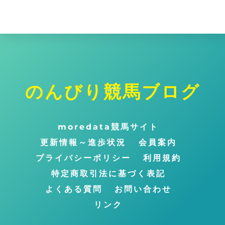
イ
ブ
のんびり競馬ブログ
ト
ッ
プ
moredata競馬サイト
に
更新情報～進歩状況
会員案内
戻
プライバシーポリシー
利用規約
る
特定商取引法に基づく表記
よくある質問
お問い合わせ
リンク