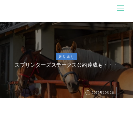
Skip
メ
のんびり競馬ブログ
ニ
to
ュ
content
ー
振り返り
スプリンターズステークス公約達成も・・・
2022年10月2日