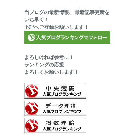
当ブログの最新情報、 最新記事更新を
いち早く！
下記へご登録お願いします！
よろしければ参考に！
ランキングの応援
よろしくお願いします！