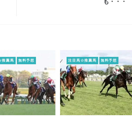
も・・・
☆推薦馬
無料予想
注目馬☆推薦馬
無料予想