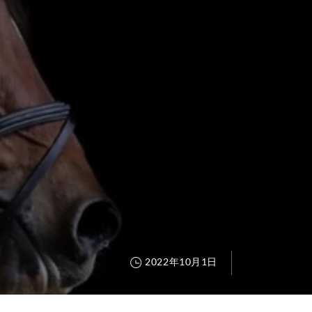
2022年10月1日