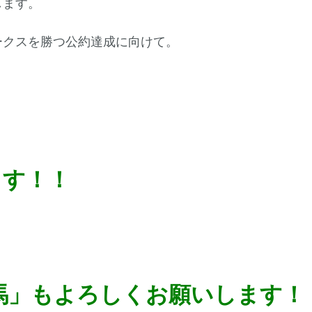
します。
ークスを勝つ公約達成に向けて。
ます！！
e競馬」もよろしくお願いします！