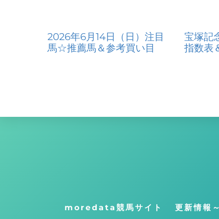
2026年6月14日（日）注目
宝塚記念
馬☆推薦馬＆参考買い目
指数表
moredata競馬サイト
更新情報