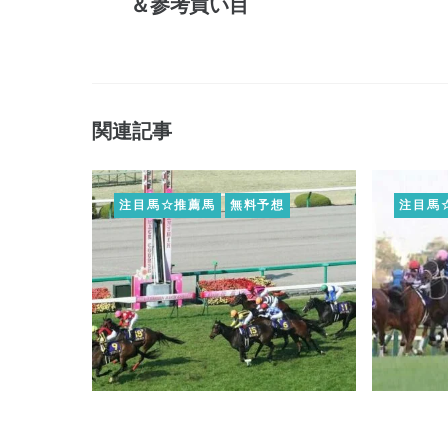
＆参考買い目
関連記事
注目馬☆推薦馬
無料予想
注目馬