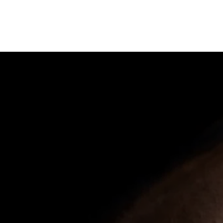
Skip
のんびり競馬ブログ
to
content