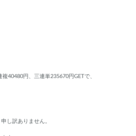
40480円、三連単235670円GETで、
・申し訳ありません。